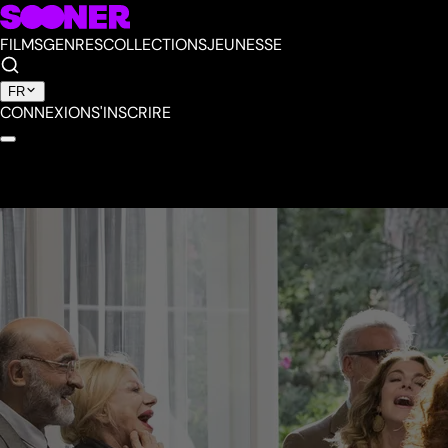
FILMS
GENRES
COLLECTIONS
JEUNESSE
FR
CONNEXION
S'INSCRIRE