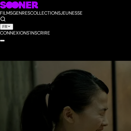
FILMS
GENRES
COLLECTIONS
JEUNESSE
FR
CONNEXION
S'INSCRIRE