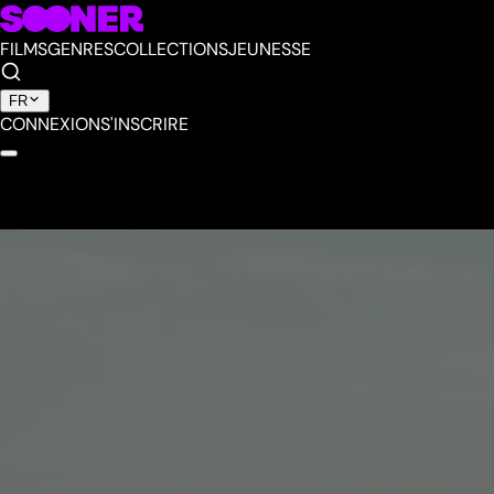
FILMS
GENRES
COLLECTIONS
JEUNESSE
FR
CONNEXION
S'INSCRIRE