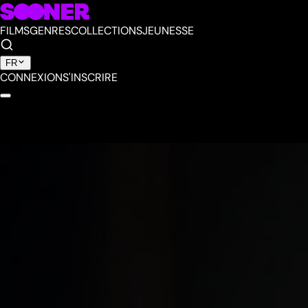
FILMS
GENRES
COLLECTIONS
JEUNESSE
FR
CONNEXION
S'INSCRIRE