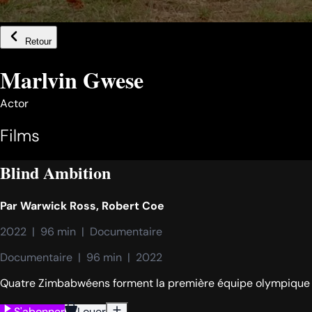
Retour
Marlvin Gwese
Actor
Films
Blind Ambition
Par
Warwick Ross
,
Robert Coe
2022  |  96 min  |  Documentaire
Documentaire  |  96 min  |  2022
Quatre Zimbabwéens forment la première équipe olympique d
S'abonner
Louer