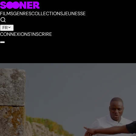
FILMS
GENRES
COLLECTIONS
JEUNESSE
FR
CONNEXION
S'INSCRIRE