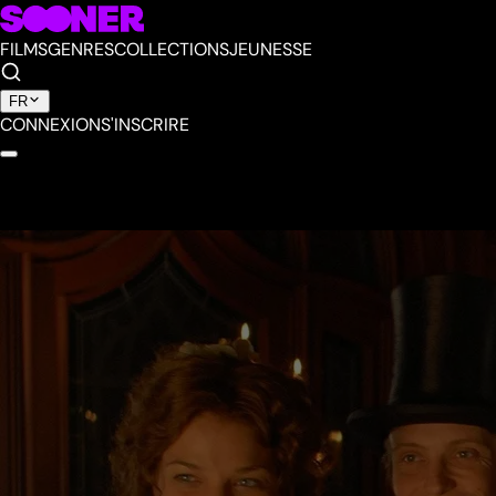
FILMS
GENRES
COLLECTIONS
JEUNESSE
FR
CONNEXION
S'INSCRIRE