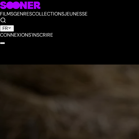
FILMS
GENRES
COLLECTIONS
JEUNESSE
FR
CONNEXION
S'INSCRIRE