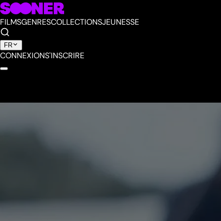
FILMS
GENRES
COLLECTIONS
JEUNESSE
FR
CONNEXION
S'INSCRIRE