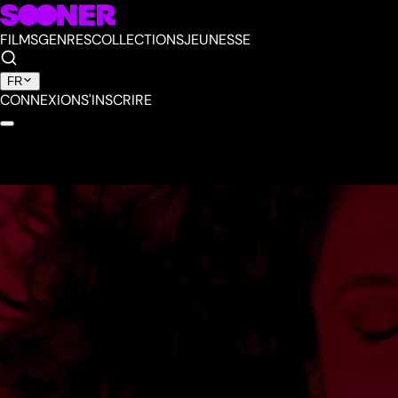
FILMS
GENRES
COLLECTIONS
JEUNESSE
FR
CONNEXION
S'INSCRIRE