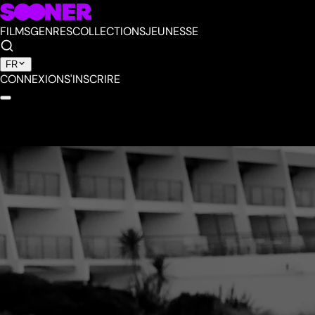
FILMS
GENRES
COLLECTIONS
JEUNESSE
FR
CONNEXION
S'INSCRIRE