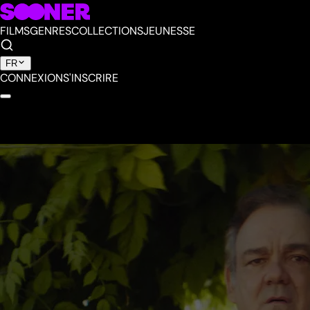
FILMS
GENRES
COLLECTIONS
JEUNESSE
FR
CONNEXION
S'INSCRIRE