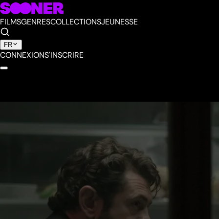
FILMS
GENRES
COLLECTIONS
JEUNESSE
FR
CONNEXION
S'INSCRIRE