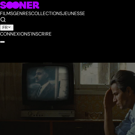
FILMS
GENRES
COLLECTIONS
JEUNESSE
FR
CONNEXION
S'INSCRIRE