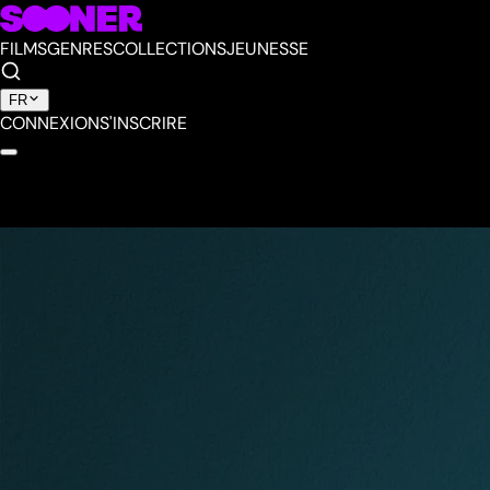
FILMS
GENRES
COLLECTIONS
JEUNESSE
FR
CONNEXION
S'INSCRIRE