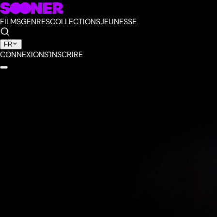
FILMS
GENRES
COLLECTIONS
JEUNESSE
FR
CONNEXION
S'INSCRIRE