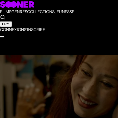
FILMS
GENRES
COLLECTIONS
JEUNESSE
FR
CONNEXION
S'INSCRIRE