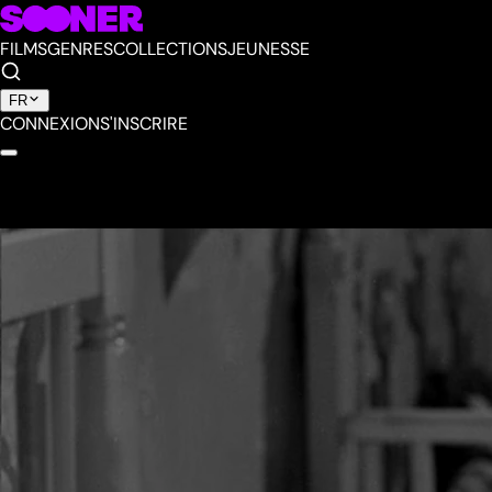
FILMS
GENRES
COLLECTIONS
JEUNESSE
FR
CONNEXION
S'INSCRIRE