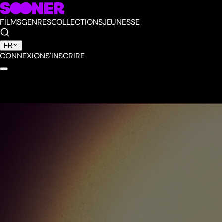
FILMS
GENRES
COLLECTIONS
JEUNESSE
FR
CONNEXION
S'INSCRIRE