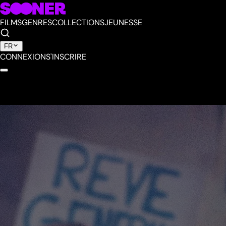
FILMS
GENRES
COLLECTIONS
JEUNESSE
FR
CONNEXION
S'INSCRIRE