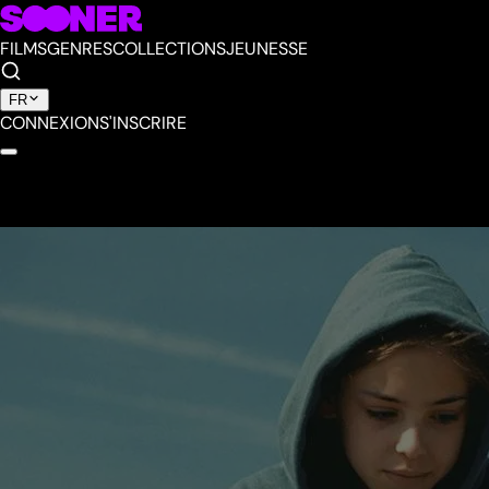
FILMS
GENRES
COLLECTIONS
JEUNESSE
FR
CONNEXION
S'INSCRIRE