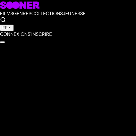
FILMS
GENRES
COLLECTIONS
JEUNESSE
FR
CONNEXION
S'INSCRIRE