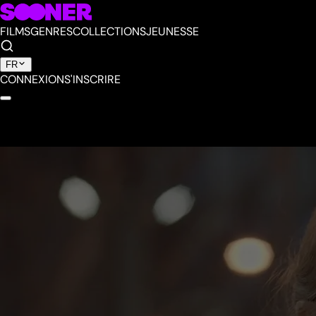
FILMS
GENRES
COLLECTIONS
JEUNESSE
FR
CONNEXION
S'INSCRIRE