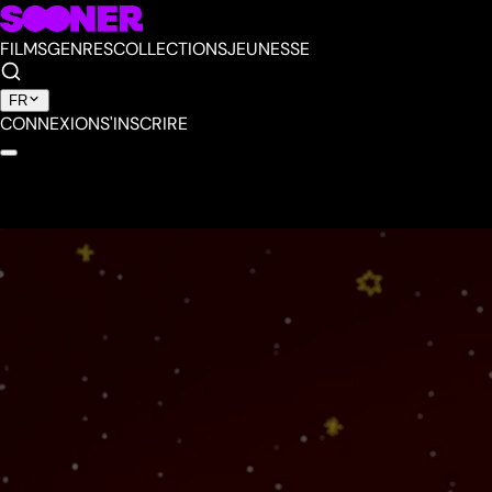
FILMS
GENRES
COLLECTIONS
JEUNESSE
FR
CONNEXION
S'INSCRIRE