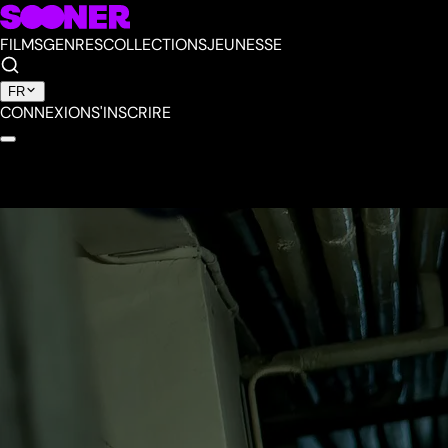
FILMS
GENRES
COLLECTIONS
JEUNESSE
FR
CONNEXION
S'INSCRIRE