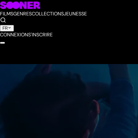
FILMS
GENRES
COLLECTIONS
JEUNESSE
FR
CONNEXION
S'INSCRIRE