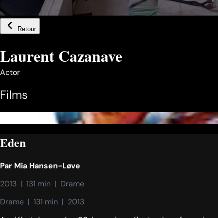
Retour
Laurent Cazanave
Actor
Films
Eden
Par
Mia Hansen-Løve
2013  |  131 min  |  Drame
Drame  |  131 min  |  2013