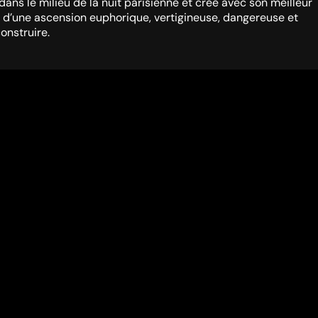
ans le milieu de la nuit parisienne et créé avec son meilleur
eux d’une ascension euphorique, vertigineuse, dangereuse et
onstruire.