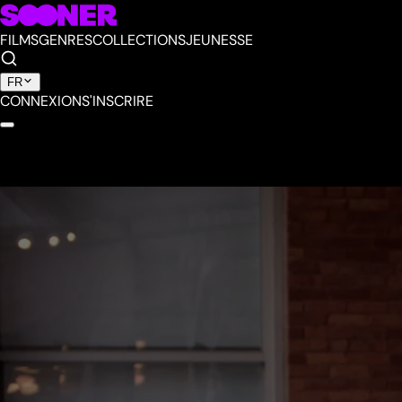
FILMS
GENRES
COLLECTIONS
JEUNESSE
FR
CONNEXION
S'INSCRIRE