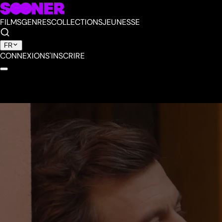
FILMS
GENRES
COLLECTIONS
JEUNESSE
FR
CONNEXION
S'INSCRIRE