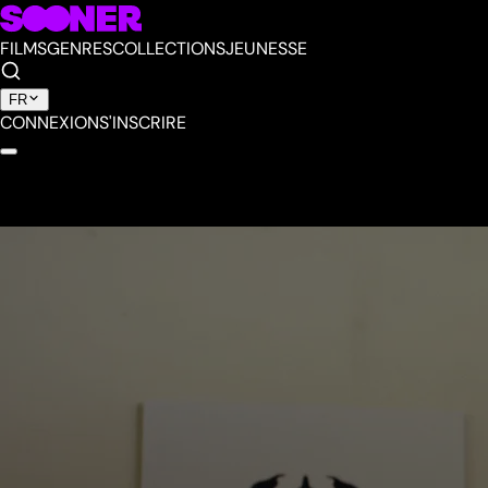
FILMS
GENRES
COLLECTIONS
JEUNESSE
FR
CONNEXION
S'INSCRIRE