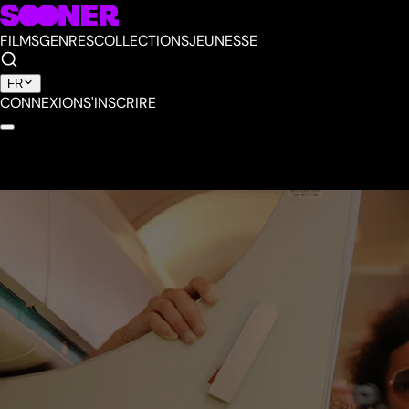
FILMS
GENRES
COLLECTIONS
JEUNESSE
FR
CONNEXION
S'INSCRIRE