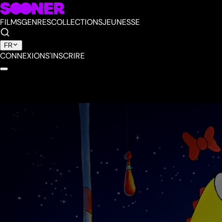
FILMS
GENRES
COLLECTIONS
JEUNESSE
FR
CONNEXION
S'INSCRIRE