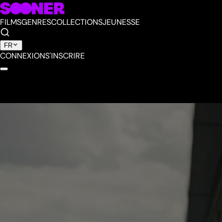
FILMS
GENRES
COLLECTIONS
JEUNESSE
FR
CONNEXION
S'INSCRIRE