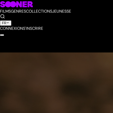
FILMS
GENRES
COLLECTIONS
JEUNESSE
FR
CONNEXION
S'INSCRIRE