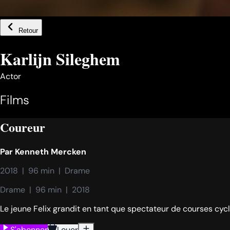
Retour
Karlijn Sileghem
Actor
Films
Coureur
Par
Kenneth Mercken
2018  |  96 min  |  Drame
Drame  |  96 min  |  2018
Le jeune Felix grandit en tant que spectateur de courses cyc
S'abonner
Louer