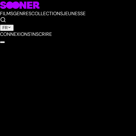
FILMS
GENRES
COLLECTIONS
JEUNESSE
FR
CONNEXION
S'INSCRIRE