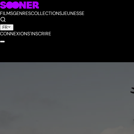
FILMS
GENRES
COLLECTIONS
JEUNESSE
FR
CONNEXION
S'INSCRIRE