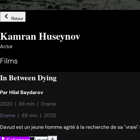
Retour
Kamran Huseynov
Actor
Films
In Between Dying
Par
Hilal Baydarov
2020  |  88 min  |  Drame
Drame  |  88 min  |  2020
Davud est un jeune homme agité à la recherche de sa "vraie" fam
S'abonner
Louer