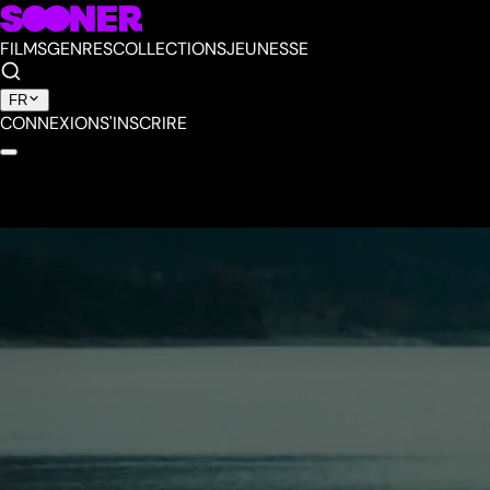
FILMS
GENRES
COLLECTIONS
JEUNESSE
FR
CONNEXION
S'INSCRIRE