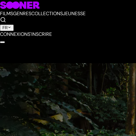
FILMS
GENRES
COLLECTIONS
JEUNESSE
FR
CONNEXION
S'INSCRIRE