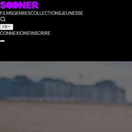
FILMS
GENRES
COLLECTIONS
JEUNESSE
FR
CONNEXION
S'INSCRIRE