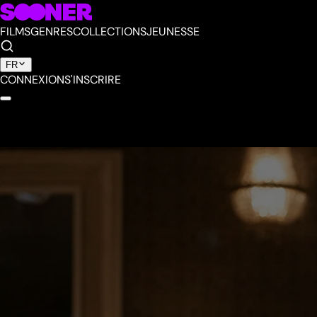
FILMS
GENRES
COLLECTIONS
JEUNESSE
FR
CONNEXION
S'INSCRIRE