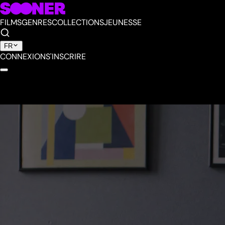
FILMS
GENRES
COLLECTIONS
JEUNESSE
FR
CONNEXION
S'INSCRIRE