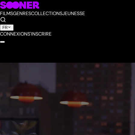
FILMS
GENRES
COLLECTIONS
JEUNESSE
FR
CONNEXION
S'INSCRIRE