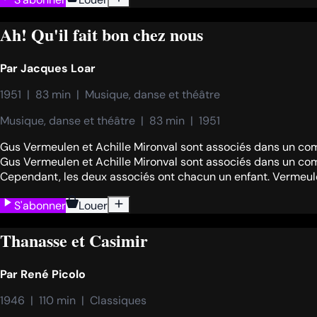
Ah! Qu'il fait bon chez nous
Par
Jacques Loar
1951  |  83 min  |  Musique, danse et théâtre
Musique, danse et théâtre  |  83 min  |  1951
Gus Vermeulen et Achille Mironval sont associés dans un com
Gus Vermeulen et Achille Mironval sont associés dans un com
Cependant, les deux associés ont chacun un enfant. Vermeulen, u
S'abonner
Louer
Thanasse et Casimir
Par
René Picolo
1946  |  110 min  |  Classiques