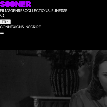
FILMS
GENRES
COLLECTIONS
JEUNESSE
FR
CONNEXION
S'INSCRIRE