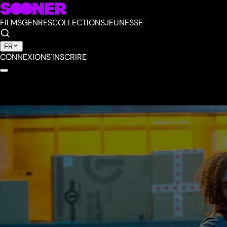
FILMS
GENRES
COLLECTIONS
JEUNESSE
FR
CONNEXION
S'INSCRIRE