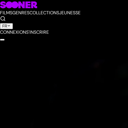
FILMS
GENRES
COLLECTIONS
JEUNESSE
FR
CONNEXION
S'INSCRIRE