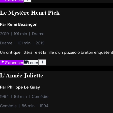
Le Mystère Henri Pick
Par
Rémi Bezançon
2019  |  101 min  |  Drame
Drame  |  101 min  |  2019
Un critique littéraire et la fille d'un pizzaiolo breton enquêten
S'abonner
Louer
L'Année Juliette
Par
Philippe Le Guay
1994  |  86 min  |  Comédie
Comédie  |  86 min  |  1994