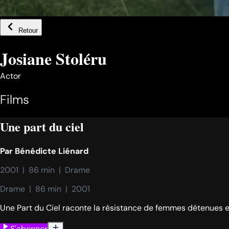
Retour
Josiane Stoléru
Actor
Films
Une part du ciel
Par
Bénédicte Liénard
2001  |  86 min  |  Drame
Drame  |  86 min  |  2001
Une Part du Ciel raconte la résistance de femmes détenues et
S'abonner