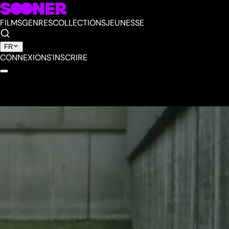
FILMS
GENRES
COLLECTIONS
JEUNESSE
FR
CONNEXION
S'INSCRIRE