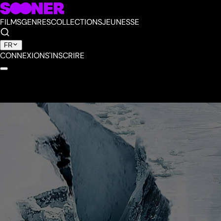
FILMS
GENRES
COLLECTIONS
JEUNESSE
FR
CONNEXION
S'INSCRIRE