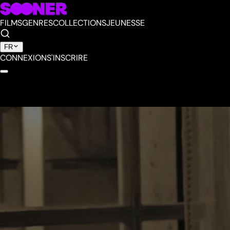
FILMS
GENRES
COLLECTIONS
JEUNESSE
FR
CONNEXION
S'INSCRIRE