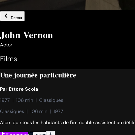
Retour
John Vernon
Actor
Films
Une journée particulière
Par
Ettore Scola
1977  |  106 min  |  Classiques
Classiques  |  106 min  |  1977
Alors que tous les habitants de l'immeuble assistent au défil
S'abonner
Louer