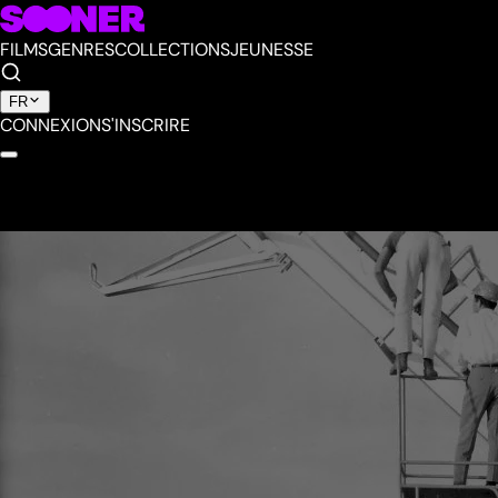
FILMS
GENRES
COLLECTIONS
JEUNESSE
FR
CONNEXION
S'INSCRIRE