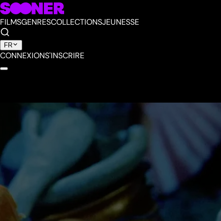
FILMS
GENRES
COLLECTIONS
JEUNESSE
FR
CONNEXION
S'INSCRIRE