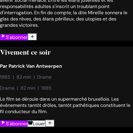
avenir social menacé. Entre les élans juvéniles et les
responsabilités adultes s'inscrit un troublant point
d'interrogation. En fin de compte, la dite Mireille sonnera le
glas des rêves, des élans périlleux, des utopies et des
grandes victoires.
S'abonner
Vivement ce soir
Par
Patrick Van Antwerpen
1985  |  82 min  |  Drame
Drame  |  82 min  |  1985
Le film se déroule dans un supermarché bruxellois. Les
événements tantôt drôles, tantôt pathétiques constituent le
fil conducteur du film.
S'abonner
Louer