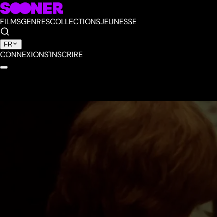
FILMS
GENRES
COLLECTIONS
JEUNESSE
FR
CONNEXION
S'INSCRIRE