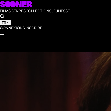
FILMS
GENRES
COLLECTIONS
JEUNESSE
FR
CONNEXION
S'INSCRIRE